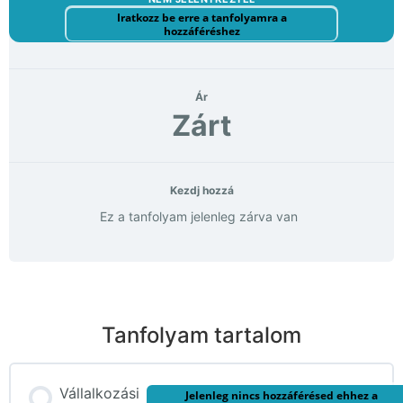
Iratkozz be erre a tanfolyamra a
hozzáféréshez
Ár
Zárt
Kezdj hozzá
Ez a tanfolyam jelenleg zárva van
Tanfolyam tartalom
Vállalkozási
Jelenleg nincs hozzáférésed ehhez a