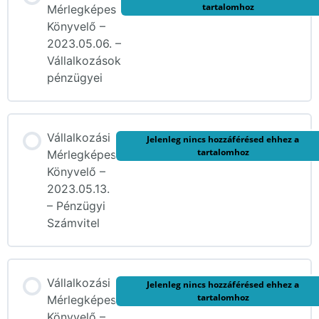
tartalomhoz
Mérlegképes
Könyvelő –
2023.05.06. –
Vállalkozások
pénzügyei
Vállalkozási
Jelenleg nincs hozzáférésed ehhez a
tartalomhoz
Mérlegképes
Könyvelő –
2023.05.13.
– Pénzügyi
Számvitel
Vállalkozási
Jelenleg nincs hozzáférésed ehhez a
tartalomhoz
Mérlegképes
Könyvelő –