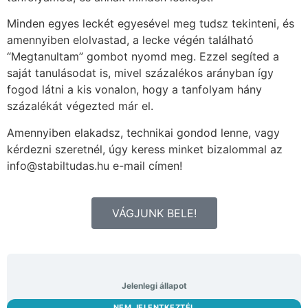
Minden egyes leckét egyesével meg tudsz tekinteni, és
amennyiben elolvastad, a lecke végén található
“Megtanultam” gombot nyomd meg. Ezzel segíted a
saját tanulásodat is, mivel százalékos arányban így
fogod látni a kis vonalon, hogy a tanfolyam hány
százalékát végezted már el.
Amennyiben elakadsz, technikai gondod lenne, vagy
kérdezni szeretnél, úgy keress minket bizalommal az
info@stabiltudas.hu e-mail címen!
VÁGJUNK BELE!
Jelenlegi állapot
NEM JELENTKEZTÉL