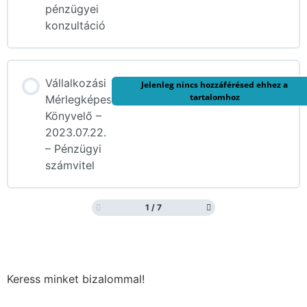
pénzügyei
konzultáció
Vállalkozási
Jelenleg nincs hozzáférésed ehhez a
tartalomhoz
Mérlegképes
Könyvelő –
2023.07.22.
– Pénzügyi
számvitel
1 / 7
Keress minket bizalommal!