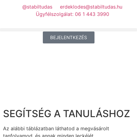
@stabiltudas
erdeklodes@stabiltudas.hu
Ügyfélszolgálat: 06 1 443 3990
BEJELENTKEZÉS
SEGÍTSÉG A TANULÁSHOZ
Az alábbi táblázatban láthatod a megvásárolt
tanfolyamod, és annak minden leckéjét.