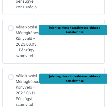
pénzügyei
konzultáció
Vállalkozási
Jelenleg nincs hozzáférésed ehhez a
tartalomhoz
Mérlegképes
Könyvelő –
2023.06.03.
– Pénzügyi
számvitel
Vállalkozási
Jelenleg nincs hozzáférésed ehhez a
tartalomhoz
Mérlegképes
Könyvelő –
2023.06.11. –
Pénzügyi
számvitel