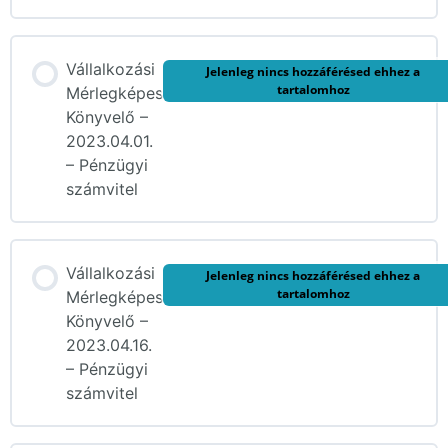
Vállalkozási
Jelenleg nincs hozzáférésed ehhez a
tartalomhoz
Mérlegképes
Könyvelő –
2023.04.01.
– Pénzügyi
számvitel
Vállalkozási
Jelenleg nincs hozzáférésed ehhez a
tartalomhoz
Mérlegképes
Könyvelő –
2023.04.16.
– Pénzügyi
számvitel