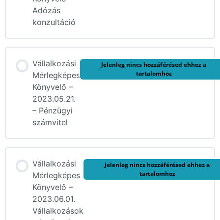
Adózás
konzultáció
Vállalkozási
Jelenleg nincs hozzáférésed ehhez a
tartalomhoz
Mérlegképes
Könyvelő –
2023.05.21.
– Pénzügyi
számvitel
Vállalkozási
Jelenleg nincs hozzáférésed ehhez a
tartalomhoz
Mérlegképes
Könyvelő –
2023.06.01.
Vállalkozások