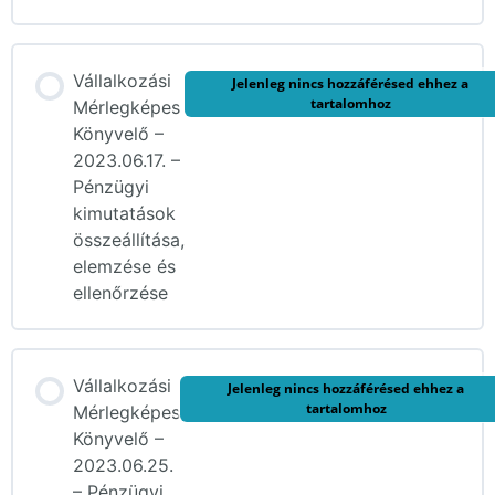
Vállalkozási
Jelenleg nincs hozzáférésed ehhez a
tartalomhoz
Mérlegképes
Könyvelő –
2023.06.17. –
Pénzügyi
kimutatások
összeállítása,
elemzése és
ellenőrzése
Vállalkozási
Jelenleg nincs hozzáférésed ehhez a
tartalomhoz
Mérlegképes
Könyvelő –
2023.06.25.
– Pénzügyi