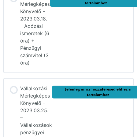
tartalomhoz
Mérlegképes
Könyvelő –
2023.03.18.
– Adózási
ismeretek (6
óra) +
Pénzügyi
számvitel (3
óra)
Vállalkozási
Jelenleg nincs hozzáférésed ehhez a
tartalomhoz
Mérlegképes
Könyvelő –
2023.03.25.
–
Vállalkozások
pénzügyei