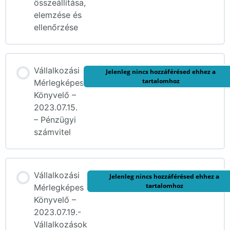
összeállítása,
elemzése és
ellenőrzése
Vállalkozási
Jelenleg nincs hozzáférésed ehhez a
tartalomhoz
Mérlegképes
Könyvelő –
2023.07.15.
– Pénzügyi
számvitel
Vállalkozási
Jelenleg nincs hozzáférésed ehhez a
tartalomhoz
Mérlegképes
Könyvelő –
2023.07.19.-
Vállalkozások