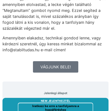
amennyiben elolvastad, a lecke végén található
“Megtanultam” gombot nyomd meg. Ezzel segíted a
saját tanulásodat is, mivel százalékos arányban így
fogod látni a kis vonalon, hogy a tanfolyam hány
százalékát végezted már el.
Amennyiben elakadsz, technikai gondod lenne, vagy
kérdezni szeretnél, úgy keress minket bizalommal az
info@stabiltudas.hu e-mail címen!
VÁGJUNK BELE!
Jelenlegi állapot
NEM JELENTKEZTÉL
Iratkozz be erre a tanfolyamra a
hozzáféréshez