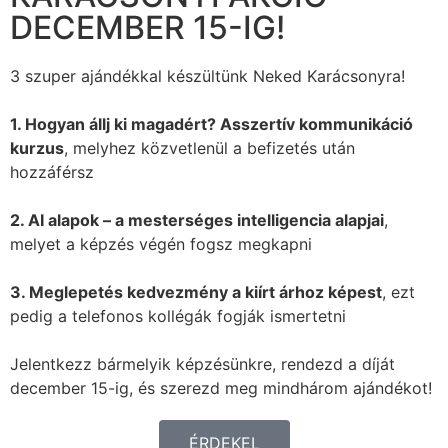
DECEMBER 15-IG!
3 szuper ajándékkal készültünk Neked Karácsonyra!
1. Hogyan állj ki magadért? Asszertív kommunikáció
kurzus
, melyhez közvetlenül a befizetés után
hozzáférsz
2. AI alapok – a mesterséges intelligencia alapjai
,
melyet a képzés végén fogsz megkapni
3. Meglepetés kedvezmény a kiírt árhoz képest
, ezt
pedig a telefonos kollégák fogják ismertetni
Jelentkezz bármelyik képzésünkre, rendezd a díját
december 15-ig, és szerezd meg mindhárom ajándékot!
ÉRDEKEL