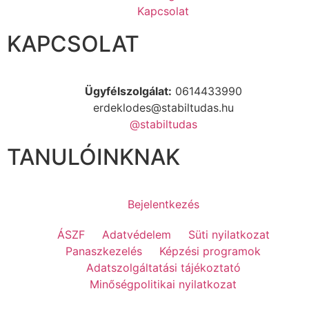
Kapcsolat
KAPCSOLAT
Ügyfélszolgálat:
0614433990
erdeklodes@stabiltudas.hu
@stabiltudas
TANULÓINKNAK
Bejelentkezés
ÁSZF
Adatvédelem
Süti nyilatkozat
Panaszkezelés
Képzési programok
Adatszolgáltatási tájékoztató
Minőségpolitikai nyilatkozat