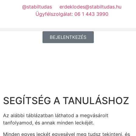
@stabiltudas
erdeklodes@stabiltudas.hu
Ügyfélszolgálat: 06 1 443 3990
BEJELENTKEZÉS
SEGÍTSÉG A TANULÁSHOZ
Az alábbi táblázatban láthatod a megvásárolt
tanfolyamod, és annak minden leckéjét.
Minden egyes leckét egyesével meg tudsz tekinteni, és