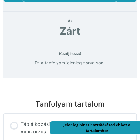
Ár
Zárt
Kezdj hozzá
Ez a tanfolyam jelenleg zárva van
Tanfolyam tartalom
Táplálkozási
Jelenleg nincs hozzáférésed ehhez a
tartalomhoz
minikurzus