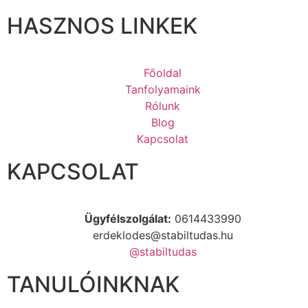
HASZNOS LINKEK
Főoldal
Tanfolyamaink
Rólunk
Blog
Kapcsolat
KAPCSOLAT
Ügyfélszolgálat:
0614433990
erdeklodes@stabiltudas.hu
@stabiltudas
TANULÓINKNAK