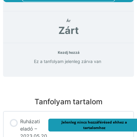
Ár
Zárt
Kezdj hozzá
Ez a tanfolyam jelenleg zárva van
Tanfolyam tartalom
Ruházati
Jelenleg nincs hozzáférésed ehhez a
tartalomhoz
eladó –
2023.05.20.