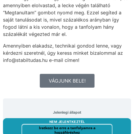
amennyiben elolvastad, a lecke végén található
“Megtanultam” gombot nyomd meg. Ezzel segíted a
saját tanulásodat is, mivel százalékos arányban így
fogod látni a kis vonalon, hogy a tanfolyam hány
százalékát végezted már el.
Amennyiben elakadsz, technikai gondod lenne, vagy
kérdezni szeretnél, úgy keress minket bizalommal az
info@stabiltudas.hu e-mail címen!
VÁGJUNK BELE!
Jelenlegi állapot
NEM JELENTKEZTÉL
Iratkozz be erre a tanfolyamra a
hozzáféréshez