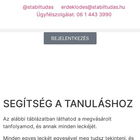
@stabiltudas
erdeklodes@stabiltudas.hu
Ügyfélszolgálat: 06 1 443 3990
BEJELENTKEZÉS
SEGÍTSÉG A TANULÁSHOZ
Az alábbi táblázatban láthatod a megvásárolt
tanfolyamod, és annak minden leckéjét.
Minden egyes leckét egyesével meg tudsz tekinteni, és