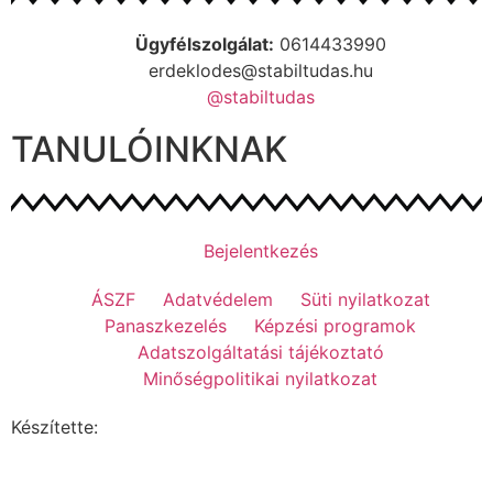
Ügyfélszolgálat:
0614433990
erdeklodes@stabiltudas.hu
@stabiltudas
TANULÓINKNAK
Bejelentkezés
ÁSZF
Adatvédelem
Süti nyilatkozat
Panaszkezelés
Képzési programok
Adatszolgáltatási tájékoztató
Minőségpolitikai nyilatkozat
Készítette: