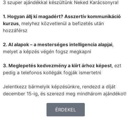
3 szuper ajándékkal készültünk Neked Karácsonyra!
1. Hogyan állj ki magadért? Asszertív kommunikáció
kurzus
, melyhez közvetlenül a befizetés után
hozzáférsz
2. AI alapok – a mesterséges intelligencia alapjai
,
melyet a képzés végén fogsz megkapni
3. Meglepetés kedvezmény a kiírt árhoz képest
, ezt
pedig a telefonos kollégák fogják ismertetni
Jelentkezz bármelyik képzésünkre, rendezd a díját
december 15-ig, és szerezd meg mindhárom ajándékot!
ÉRDEKEL