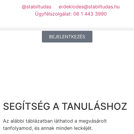
@stabiltudas
erdeklodes@stabiltudas.hu
Ügyfélszolgálat: 06 1 443 3990
BEJELENTKEZÉS
SEGÍTSÉG A TANULÁSHOZ
Az alábbi táblázatban láthatod a megvásárolt
tanfolyamod, és annak minden leckéjét.