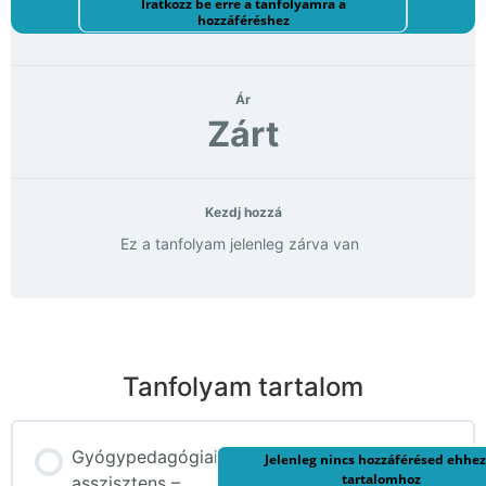
Iratkozz be erre a tanfolyamra a
hozzáféréshez
Ár
Zárt
Kezdj hozzá
Ez a tanfolyam jelenleg zárva van
Tanfolyam tartalom
Gyógypedagógiai
Jelenleg nincs hozzáférésed ehhez
tartalomhoz
asszisztens –