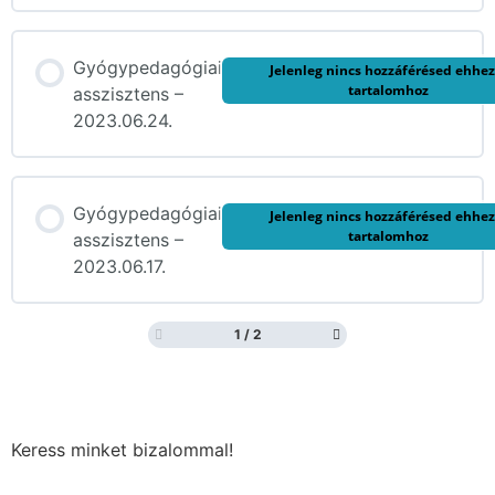
Gyógypedagógiai
Jelenleg nincs hozzáférésed ehhez
tartalomhoz
asszisztens –
2023.06.24.
Gyógypedagógiai
Jelenleg nincs hozzáférésed ehhez
tartalomhoz
asszisztens –
2023.06.17.
1 / 2
Keress minket bizalommal!