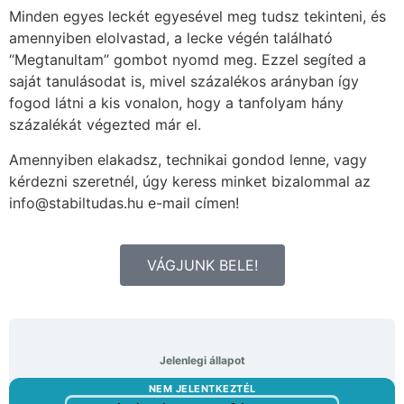
Minden egyes leckét egyesével meg tudsz tekinteni, és
amennyiben elolvastad, a lecke végén található
“Megtanultam” gombot nyomd meg. Ezzel segíted a
saját tanulásodat is, mivel százalékos arányban így
fogod látni a kis vonalon, hogy a tanfolyam hány
százalékát végezted már el.
Amennyiben elakadsz, technikai gondod lenne, vagy
kérdezni szeretnél, úgy keress minket bizalommal az
info@stabiltudas.hu e-mail címen!
VÁGJUNK BELE!
Jelenlegi állapot
NEM JELENTKEZTÉL