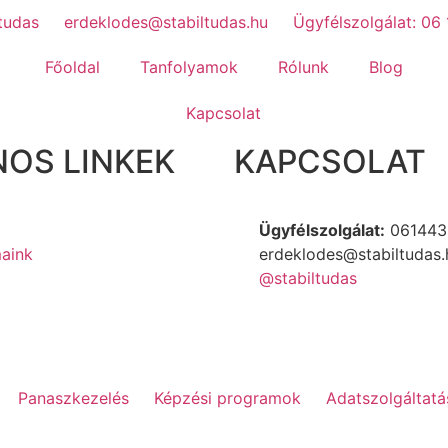
tudas
erdeklodes@stabiltudas.hu
Ügyfélszolgálat: 06
Főoldal
Tanfolyamok
Rólunk
Blog
Kapcsolat
OS LINKEK
KAPCSOLAT
Ügyfélszolgálat:
061443
aink
erdeklodes@stabiltudas.
@stabiltudas
Panaszkezelés
Képzési programok
Adatszolgáltatá