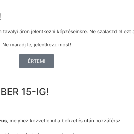
!
tavalyi áron jelentkezni képzéseinkre. Ne szalaszd el ezt 
Ne maradj le, jelentkezz most!
ÉRTEM!
ER 15-IG!
zus
, melyhez közvetlenül a befizetés után hozzáférsz