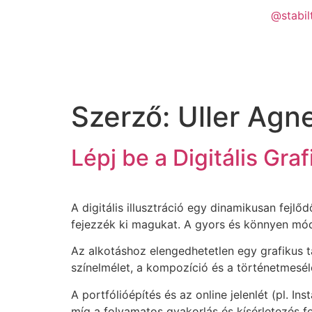
@stabil
Szerző:
Uller Agn
Lépj be a Digitális Graf
A digitális illusztráció egy dinamikusan fejl
fejezzék ki magukat. A gyors és könnyen módo
Az alkotáshoz elengedhetetlen egy grafikus t
színelmélet, a kompozíció és a történetmesélé
A portfólióépítés és az online jelenlét (pl. 
míg a folyamatos gyakorlás és kísérletezés fej