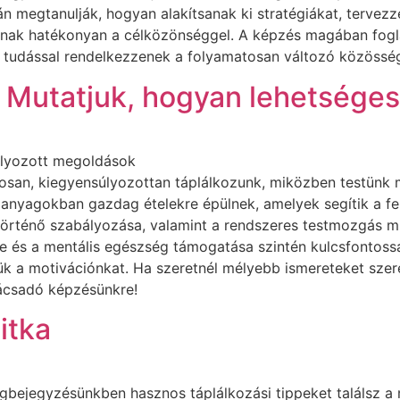
n megtanulják, hogyan alakítsanak ki stratégiákat, tervez
ak hatékonyan a célközönséggel. A képzés magában foglal
 tudással rendelkezzenek a folyamatosan változó közösség
? Mutatjuk, hogyan lehetséges
úlyozott megoldások
tosan, kiegyensúlyozottan táplálkozunk, miközben testün
panyagokban gazdag ételekre épülnek, amelyek segítik a fe
örténő szabályozása, valamint a rendszeres testmozgás mi
se és a mentális egészség támogatása szintén kulcsfontoss
jük a motivációnkat. Ha szeretnél mélyebb ismereteket sze
nácsadó képzésünkre!
itka
ogbejegyzésünkben hasznos táplálkozási tippeket találsz a