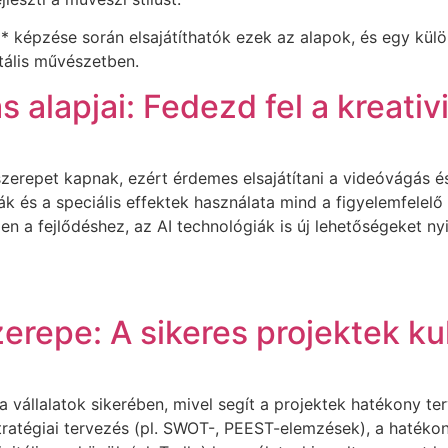
or** képzése során elsajátíthatók ezek az alapok, és egy kül
itális művészetben.
alapjai: Fedezd fel a kreativi
zerepet kapnak, ezért érdemes elsajátítani a videóvágás és
ák és a speciális effektek használata mind a figyelemfelelő
len a fejlődéshez, az AI technológiák is új lehetőségeket n
repe: A sikeres projektek ku
 vállalatok sikerében, mivel segít a projektek hatékony t
tratégiai tervezés (pl. SWOT-, PEEST-elemzések), a hatéko