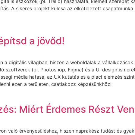
itális eszközök (pl. Trello) használata. kiemelt szerepet 
sítás. A sikeres projekt kulcsa az elkötelezett csapatmunka
építsd a jövőd!
a digitális világban, hiszen a weboldalak a vállalkozások 
 szoftverek (pl. Photoshop, Figma) és a UI design ismeret
ségi média hatása, az UX kutatás és a piaci elemzés szint
 lenni ezen a területen, csatlakozz képzésünkhöz!
és: Miért Érdemes Részt Ven
 való érvényesüléshez, hiszen naprakész tudást és gyakorl