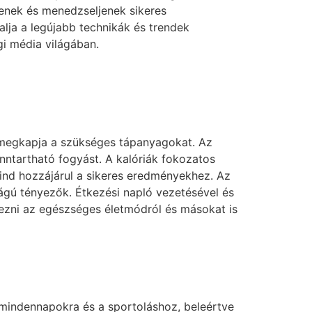
zenek és menedzseljenek sikeres
ja a legújabb technikák és trendek
i média világában.
k megkapja a szükséges tápanyagokat. Az
nntartható fogyást. A kalóriák fokozatos
nd hozzájárul a sikeres eredményekhez. Az
ágú tényezők. Étkezési napló vezetésével és
rezni az egészséges életmódról és másokat is
 mindennapokra és a sportoláshoz, beleértve