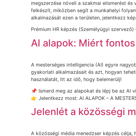
megszerzése növeli a szakmai elismerést és v
felkészít, miközben segít a munkahelyi folya
alkalmazását ezen a területen, jelentkezz ké
Prémium HR képzés (Személyügyi szervező) –
AI alapok: Miért fonto
A mesterséges intelligencia (AI) egyre nagy
gyakorlati alkalmazásait és azt, hogyan teh
használatát, itt az idő, hogy belemerülj!
📌 Ismerd meg az alapokat és lépj be az AI v
👉 Jelentkezz most: AI ALAPOK – A MESTE
Jelenlét a közösségi 
A közösségi média menedzser képzés célja, 