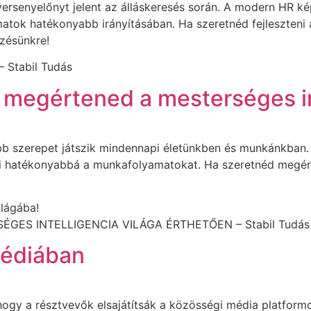
ersenyelőnyt jelent az álláskeresés során. A modern HR ké
matok hatékonyabb irányításában. Ha szeretnéd fejleszteni
pzésünkre!
 Stabil Tudás
s megértened a mesterséges in
obb szerepet játszik mindennapi életünkben és munkánkban.
eti hatékonyabbá a munkafolyamatokat. Ha szeretnéd megér
ilágába!
RSÉGES INTELLIGENCIA VILÁGA ÉRTHETŐEN – Stabil Tudás
médiában
hogy a résztvevők elsajátítsák a közösségi média platfor