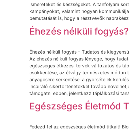
ismereteket és készségeket. A tanfolyam sorá
kampányokat, valamint hogyan kommunikáljan
bemutatását is, hogy a résztvevők naprakész
Éhezés nélküli fogyás
Éhezés nélküli fogyás – Tudatos és kiegyens
Az éhezés nélküli fogyás lényege, hogy tuda
egészséges étkezési tervek változatos és tá
csökkentése, az étvágy természetes módon t
anyagcsere serkentése, a gyorsételek kerülé
inspiráló sikertörténetekkel tovább növelhet
támogatni ebben, jelentkezz táplálkozási ta
Egészséges Életmód T
Fedezd fel az egészséges életmód titkait! Bl