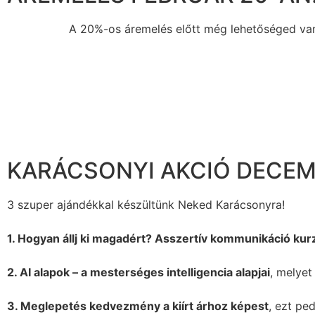
A 20%-os áremelés előtt még lehetőséged van 
KARÁCSONYI AKCIÓ DECEMB
3 szuper ajándékkal készültünk Neked Karácsonyra!
1. Hogyan állj ki magadért? Asszertív kommunikáció kur
2. AI alapok – a mesterséges intelligencia alapjai
, melye
3. Meglepetés kedvezmény a kiírt árhoz képest
, ezt pe