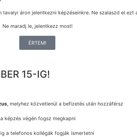
tavalyi áron jelentkezni képzéseinkre. Ne szalaszd el ezt 
Ne maradj le, jelentkezz most!
ÉRTEM!
ER 15-IG!
zus
, melyhez közvetlenül a befizetés után hozzáférsz
t a képzés végén fogsz megkapni
dig a telefonos kollégák fogják ismertetni