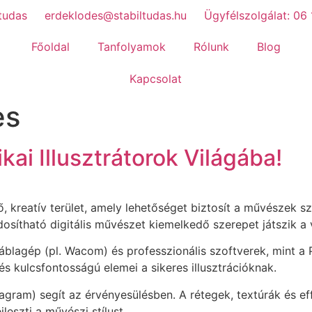
tudas
erdeklodes@stabiltudas.hu
Ügyfélszolgálat: 06
Főoldal
Tanfolyamok
Rólunk
Blog
Kapcsolat
es
ikai Illusztrátorok Világába!
ődő, kreatív terület, amely lehetőséget biztosít a művészek
sítható digitális művészet kiemelkedő szerepet játszik a v
áblagép (pl. Wacom) és professzionális szoftverek, mint a P
s kulcsfontosságú elemei a sikeres illusztrációknak.
Instagram) segít az érvényesülésben. A rétegek, textúrák és
leszti a művészi stílust.