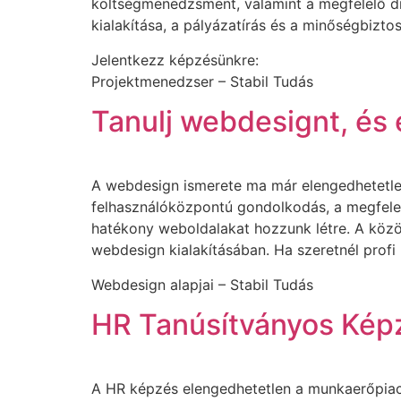
költségmenedzsment, valamint a megfelelő dig
kialakítása, a pályázatírás és a minőségbizto
Jelentkezz képzésünkre:
Projektmenedzser – Stabil Tudás
Tanulj webdesignt, és 
A webdesign ismerete ma már elengedhetetlen 
felhasználóközpontú gondolkodás, a megfelelő
hatékony weboldalakat hozzunk létre. A közös
webdesign kialakításában. Ha szeretnél profi
Webdesign alapjai – Stabil Tudás
HR Tanúsítványos Képz
A HR képzés elengedhetetlen a munkaerőpiacon