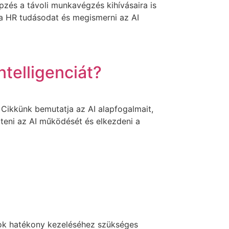
pzés a távoli munkavégzés kihívásaira is
 a HR tudásodat és megismerni az AI
telligenciát?
 Cikkünk bemutatja az AI alapfogalmait,
teni az AI működését és elkezdeni a
mok hatékony kezeléséhez szükséges