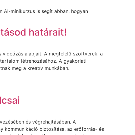
ön AI-minikurzus is segít abban, hogyan
tásod határait!
 videózás alapjait. A megfelelő szoftverek, a
 tartalom létrehozásához. A gyakorlati
yitnak meg a kreatív munkában.
lcsai
ervezésében és végrehajtásában. A
ny kommunikáció biztosítása, az erőforrás- és