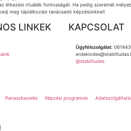
 az étkezési rituálék fontosságát. Ha pedig szeretnél mély
kedj meg táplálkozási tanácsadó képzésünkkel!
OS LINKEK
KAPCSOLAT
Ügyfélszolgálat:
061443
aink
erdeklodes@stabiltudas.
@stabiltudas
Panaszkezelés
Képzési programok
Adatszolgáltatá
!