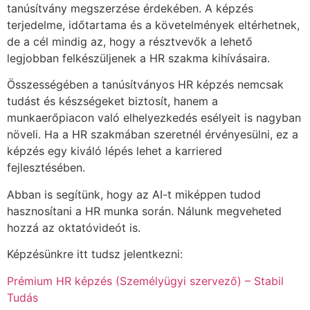
tanúsítvány megszerzése érdekében. A képzés
terjedelme, időtartama és a követelmények eltérhetnek,
de a cél mindig az, hogy a résztvevők a lehető
legjobban felkészüljenek a HR szakma kihívásaira.
Összességében a tanúsítványos HR képzés nemcsak
tudást és készségeket biztosít, hanem a
munkaerőpiacon való elhelyezkedés esélyeit is nagyban
növeli. Ha a HR szakmában szeretnél érvényesülni, ez a
képzés egy kiváló lépés lehet a karriered
fejlesztésében.
Abban is segítünk, hogy az AI-t miképpen tudod
hasznosítani a HR munka során. Nálunk megveheted
hozzá az oktatóvideót is.
Képzésünkre itt tudsz jelentkezni:
Prémium HR képzés (Személyügyi szervező) – Stabil
Tudás