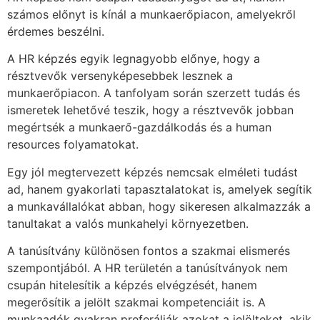
számos előnyt is kínál a munkaerőpiacon, amelyekről
érdemes beszélni.
A HR képzés egyik legnagyobb előnye, hogy a
résztvevők versenyképesebbek lesznek a
munkaerőpiacon. A tanfolyam során szerzett tudás és
ismeretek lehetővé teszik, hogy a résztvevők jobban
megértsék a munkaerő-gazdálkodás és a human
resources folyamatokat.
Egy jól megtervezett képzés nemcsak elméleti tudást
ad, hanem gyakorlati tapasztalatokat is, amelyek segítik
a munkavállalókat abban, hogy sikeresen alkalmazzák a
tanultakat a valós munkahelyi környezetben.
A tanúsítvány különösen fontos a szakmai elismerés
szempontjából. A HR területén a tanúsítványok nem
csupán hitelesítik a képzés elvégzését, hanem
megerősítik a jelölt szakmai kompetenciáit is. A
munkaadók gyakran preferálják azokat a jelölteket, akik