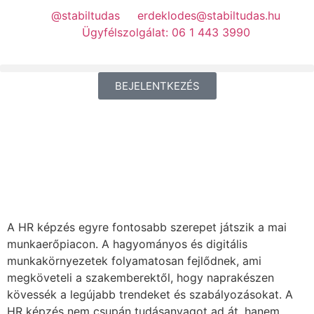
@stabiltudas
erdeklodes@stabiltudas.hu
Ügyfélszolgálat: 06 1 443 3990
BEJELENTKEZÉS
A HR képzés egyre fontosabb szerepet játszik a mai
munkaerőpiacon. A hagyományos és digitális
munkakörnyezetek folyamatosan fejlődnek, ami
megköveteli a szakemberektől, hogy naprakészen
kövessék a legújabb trendeket és szabályozásokat. A
HR képzés nem csupán tudásanyagot ad át, hanem