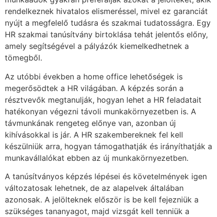
rendelkeznek hivatalos elismeréssel, mivel ez garanciát
nyújt a megfelelő tudásra és szakmai tudatosságra. Egy
HR szakmai tanúsítvány birtoklása tehát jelentős előny,
amely segítségével a pályázók kiemelkedhetnek a
tömegből.
Az utóbbi években a home office lehetőségek is
megerősödtek a HR világában. A képzés során a
résztvevők megtanulják, hogyan lehet a HR feladatait
hatékonyan végezni távoli munkakörnyezetben is. A
távmunkának rengeteg előnye van, azonban új
kihívásokkal is jár. A HR szakembereknek fel kell
készülniük arra, hogyan támogathatják és irányíthatják a
munkavállalókat ebben az új munkakörnyezetben.
A tanúsítványos képzés lépései és követelmények igen
változatosak lehetnek, de az alapelvek általában
azonosak. A jelölteknek először is be kell fejezniük a
szükséges tananyagot, majd vizsgát kell tenniük a