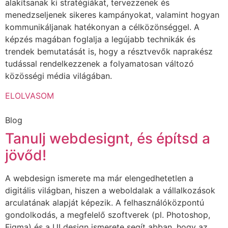
alakítsanak ki stratégiákat, tervezzenek és
menedzseljenek sikeres kampányokat, valamint hogyan
kommunikáljanak hatékonyan a célközönséggel. A
képzés magában foglalja a legújabb technikák és
trendek bemutatását is, hogy a résztvevők naprakész
tudással rendelkezzenek a folyamatosan változó
közösségi média világában.
ELOLVASOM
Blog
Tanulj webdesignt, és építsd a
jövőd!
A webdesign ismerete ma már elengedhetetlen a
digitális világban, hiszen a weboldalak a vállalkozások
arculatának alapját képezik. A felhasználóközpontú
gondolkodás, a megfelelő szoftverek (pl. Photoshop,
Figma) és a UI design ismerete segít abban, hogy az