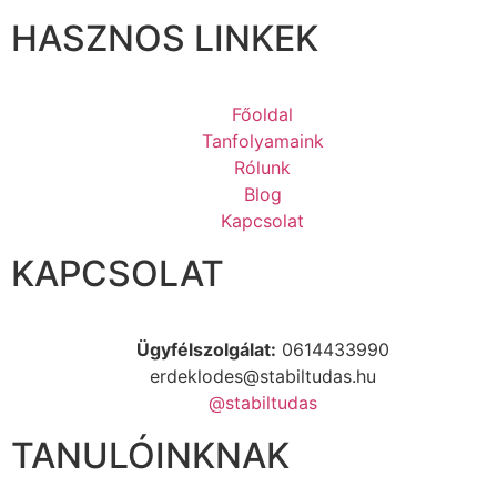
HASZNOS LINKEK
Főoldal
Tanfolyamaink
Rólunk
Blog
Kapcsolat
KAPCSOLAT
Ügyfélszolgálat:
0614433990
erdeklodes@stabiltudas.hu
@stabiltudas
TANULÓINKNAK