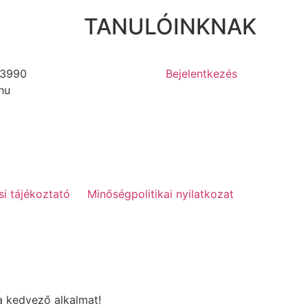
TANULÓINKNAK
3990
Bejelentkezés
hu
si tájékoztató
Minőségpolitikai nyilatkozat
a kedvező alkalmat!