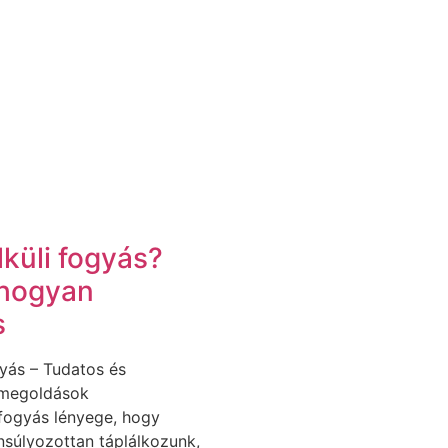
küli fogyás?
 hogyan
s
gyás – Tudatos és
 megoldások
 fogyás lényege, hogy
nsúlyozottan táplálkozunk,