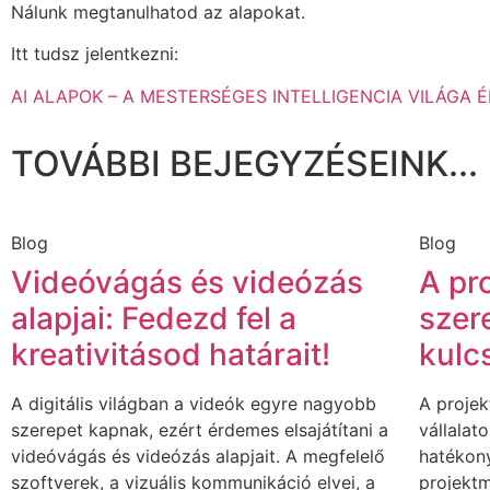
Nálunk megtanulhatod az alapokat.
Itt tudsz jelentkezni:
AI ALAPOK – A MESTERSÉGES INTELLIGENCIA VILÁGA ÉR
TOVÁBBI BEJEGYZÉSEINK...
Blog
Blog
Videóvágás és videózás
A pr
alapjai: Fedezd fel a
szer
kreativitásod határait!
kulc
A digitális világban a videók egyre nagyobb
A projek
szerepet kapnak, ezért érdemes elsajátítani a
vállalat
videóvágás és videózás alapjait. A megfelelő
hatékon
szoftverek, a vizuális kommunikáció elvei, a
projektm