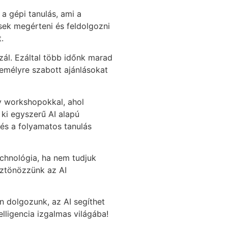
a gépi tanulás, ami a
sek megérteni és feldolgozni
.
zál. Ezáltal több időnk marad
emélyre szabott ajánlásokat
gy workshopokkal, ahol
 ki egyszerű AI alapú
és a folyamatos tanulás
echnológia, ha nem tudjuk
sztönözzünk az AI
n dolgozunk, az AI segíthet
lligencia izgalmas világába!