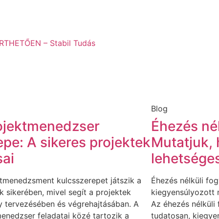
THETŐEN – Stabil Tudás
Blog
ojektmenedzser
Éhezés nél
epe: A sikeres projektek
Mutatjuk,
sai
lehetsége
tmenedzsment kulcsszerepet játszik a
Éhezés nélküli fo
ok sikerében, mivel segít a projektek
kiegyensúlyozott
y tervezésében és végrehajtásában. A
Az éhezés nélküli
enedzser feladatai közé tartozik a
tudatosan, kiegye