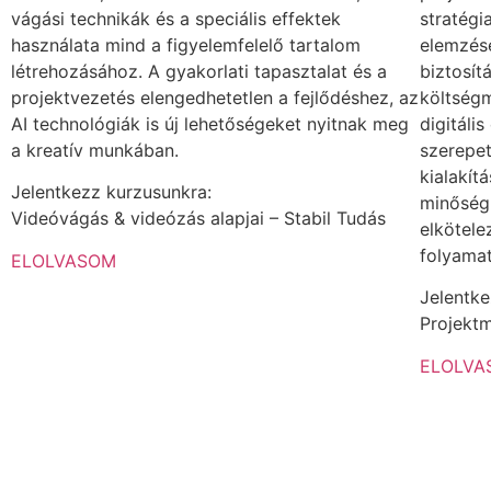
vágási technikák és a speciális effektek
stratégi
használata mind a figyelemfelelő tartalom
elemzés
létrehozásához. A gyakorlati tapasztalat és a
biztosít
projektvezetés elengedhetetlen a fejlődéshez, az
költség
AI technológiák is új lehetőségeket nyitnak meg
digitáli
a kreatív munkában.
szerepet
kialakít
Jelentkezz kurzusunkra:
minőségb
Videóvágás & videózás alapjai – Stabil Tudás
elkötele
folyama
ELOLVASOM
Jelentk
Projektm
ELOLVA