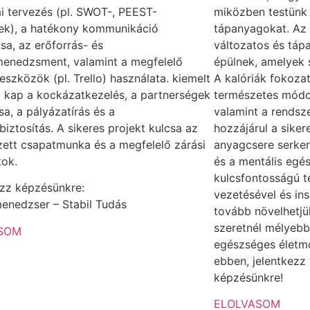
ai tervezés (pl. SWOT-, PEEST-
miközben testünk
ek), a hatékony kommunikáció
tápanyagokat. Az 
ása, az erőforrás- és
változatos és tá
menedzsment, valamint a megfelelő
épülnek, amelyek s
s eszközök (pl. Trello) használata. kiemelt
A kalóriák fokoza
 kap a kockázatkezelés, a partnerségek
természetes módo
ása, a pályázatírás és a
valamint a rendsz
iztosítás. A sikeres projekt kulcsa az
hozzájárul a sike
zett csapatmunka és a megfelelő zárási
anyagcsere serken
tok.
és a mentális egé
kulcsfontosságú t
ezz képzésünkre:
vezetésével és ins
enedzser – Stabil Tudás
tovább növelhetjü
szeretnél mélyebb
SOM
egészséges életmó
ebben, jelentkezz
képzésünkre!
ELOLVASOM