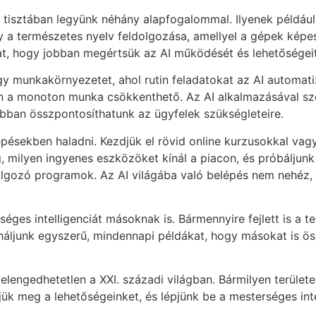
 tisztában legyünk néhány alapfogalommal. Ilyenek például 
gy a természetes nyelv feldolgozása, amellyel a gépek képe
at, hogy jobban megértsük az AI működését és lehetőségeit
y munkakörnyezetet, ahol rutin feladatokat az AI automati
n a monoton munka csökkenthető. Az AI alkalmazásával sz
bban összpontosíthatunk az ügyfelek szükségleteire.
épésekben haladni. Kezdjük el rövid online kurzusokkal va
 milyen ingyenes eszközöket kínál a piacon, és próbáljunk
lgozó programok. Az AI világába való belépés nem nehéz, 
ges intelligenciát másoknak is. Bármennyire fejlett is a t
ználjunk egyszerű, mindennapi példákat, hogy másokat is ö
engedhetetlen a XXI. századi világban. Bármilyen területe
k meg a lehetőségeinket, és lépjünk be a mesterséges inte