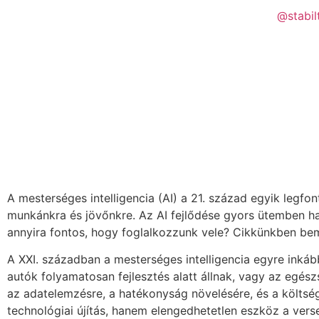
@stabil
A mesterséges intelligencia (AI) a 21. század egyik legfo
munkánkra és jövőnkre. Az AI fejlődése gyors ütemben ha
annyira fontos, hogy foglalkozzunk vele? Cikkünkben bemu
A XXI. században a mesterséges intelligencia egyre inká
autók folyamatosan fejlesztés alatt állnak, vagy az egész
az adatelemzésre, a hatékonyság növelésére, és a költsé
technológiai újítás, hanem elengedhetetlen eszköz a ve