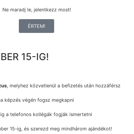
Ne maradj le, jelentkezz most!
ÉRTEM!
ER 15-IG!
zus
, melyhez közvetlenül a befizetés után hozzáférsz
t a képzés végén fogsz megkapni
dig a telefonos kollégák fogják ismertetni
mber 15-ig, és szerezd meg mindhárom ajándékot!