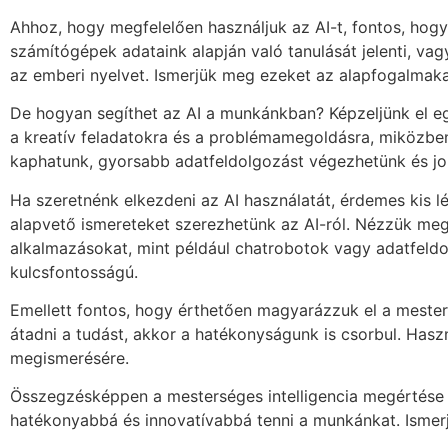
Ahhoz, hogy megfelelően használjuk az AI-t, fontos, hogy
számítógépek adataink alapján való tanulását jelenti, va
az emberi nyelvet. Ismerjük meg ezeket az alapfogalmak
De hogyan segíthet az AI a munkánkban? Képzeljünk el eg
a kreatív feladatokra és a problémamegoldásra, miközbe
kaphatunk, gyorsabb adatfeldolgozást végezhetünk és jo
Ha szeretnénk elkezdeni az AI használatát, érdemes kis l
alapvető ismereteket szerezhetünk az AI-ról. Nézzük meg,
alkalmazásokat, mint például chatrobotok vagy adatfeldo
kulcsfontosságú.
Emellett fontos, hogy érthetően magyarázzuk el a mestersé
átadni a tudást, akkor a hatékonyságunk is csorbul. Has
megismerésére.
Összegzésképpen a mesterséges intelligencia megértése el
hatékonyabbá és innovatívabbá tenni a munkánkat. Ismerjü