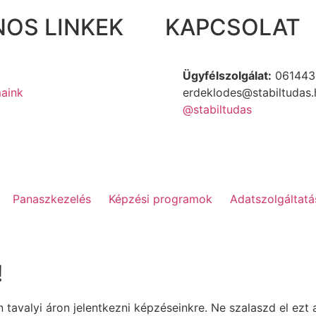
OS LINKEK
KAPCSOLAT
Ügyfélszolgálat:
061443
aink
erdeklodes@stabiltudas.
@stabiltudas
Panaszkezelés
Képzési programok
Adatszolgáltatá
!
tavalyi áron jelentkezni képzéseinkre. Ne szalaszd el ezt 