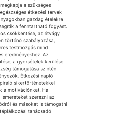
 megkapja a szükséges
egészséges étkezési tervek
panyagokban gazdag ételekre
egítik a fenntartható fogyást.
tos csökkentése, az étvágy
n történő szabályozása,
eres testmozgás mind
res eredményekhez. Az
tése, a gyorsételek kerülése
szség támogatása szintén
ényezők. Étkezési napló
piráló sikertörténetekkel
k a motivációnkat. Ha
 ismereteket szerezni az
dról és másokat is támogatni
 táplálkozási tanácsadó