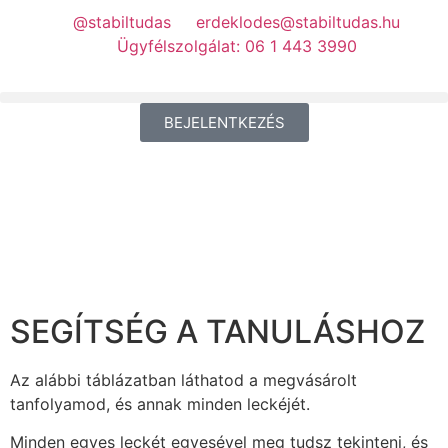
@stabiltudas
erdeklodes@stabiltudas.hu
Ügyfélszolgálat: 06 1 443 3990
BEJELENTKEZÉS
SEGÍTSÉG A TANULÁSHOZ
Az alábbi táblázatban láthatod a megvásárolt
tanfolyamod, és annak minden leckéjét.
Minden egyes leckét egyesével meg tudsz tekinteni, és