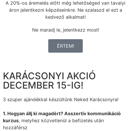
A 20%-os áremelés előtt még lehetőséged van tavalyi
áron jelentkezni képzéseinkre. Ne szalaszd el ezt a
kedvező alkalmat!
Ne maradj le, jelentkezz most!
ÉRTEM!
KARÁCSONYI AKCIÓ
DECEMBER 15-IG!
3 szuper ajándékkal készültünk Neked Karácsonyra!
1. Hogyan állj ki magadért? Asszertív kommunikáció
kurzus
, melyhez közvetlenül a befizetés után
hozzáférsz