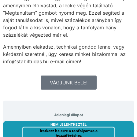
amennyiben elolvastad, a lecke végén található
“Megtanultam” gombot nyomd meg. Ezzel segíted a
saját tanulásodat is, mivel százalékos arányban így
fogod látni a kis vonalon, hogy a tanfolyam hány
százalékát végezted már el.
Amennyiben elakadsz, technikai gondod lenne, vagy
kérdezni szeretnél, úgy keress minket bizalommal az
info@stabiltudas.hu e-mail címen!
VÁGJUNK BELE!
Jelenlegi állapot
NEM JELENTKEZTÉL
Iratkozz be erre a tanfolyamra a
hozzáféréshez