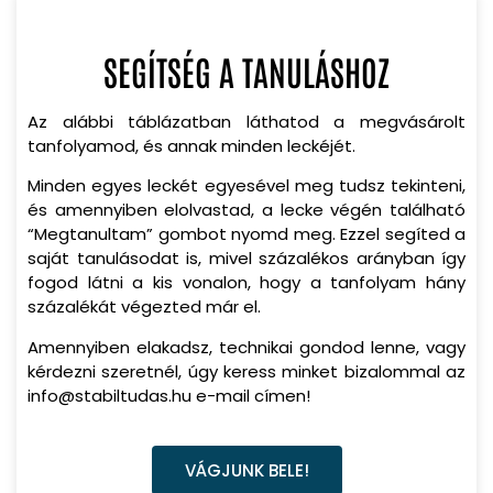
SEGÍTSÉG A TANULÁSHOZ
Az alábbi táblázatban láthatod a megvásárolt
tanfolyamod, és annak minden leckéjét.
Minden egyes leckét egyesével meg tudsz tekinteni,
és amennyiben elolvastad, a lecke végén található
“Megtanultam” gombot nyomd meg. Ezzel segíted a
saját tanulásodat is, mivel százalékos arányban így
fogod látni a kis vonalon, hogy a tanfolyam hány
százalékát végezted már el.
Amennyiben elakadsz, technikai gondod lenne, vagy
kérdezni szeretnél, úgy keress minket bizalommal az
info@stabiltudas.hu e-mail címen!
VÁGJUNK BELE!