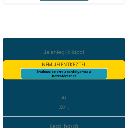
Jelenlegi állapot
NEM JELENTKEZTÉL
Iratkozz be erre a tanfolyamra a
hozzáféréshez
Ár
Zárt
Kezdj hozzá