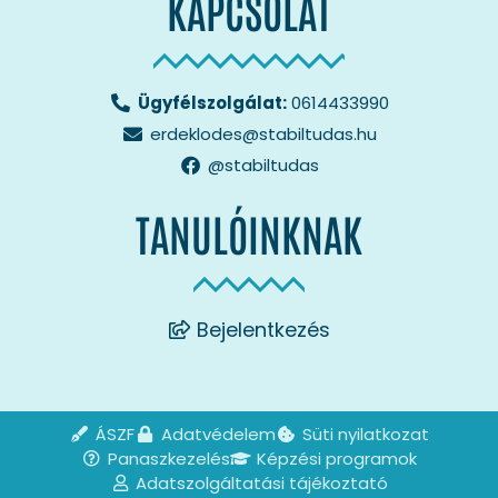
KAPCSOLAT
Ügyfélszolgálat:
0614433990
erdeklodes@stabiltudas.hu
@stabiltudas
TANULÓINKNAK
Bejelentkezés
ÁSZF
Adatvédelem
Süti nyilatkozat
Panaszkezelés
Képzési programok
Adatszolgáltatási tájékoztató