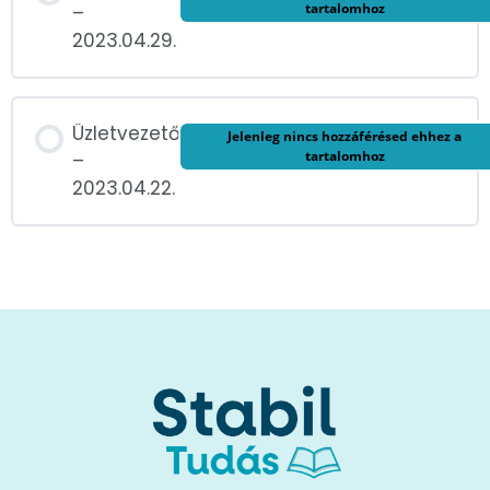
tartalomhoz
–
2023.04.29.
Üzletvezető
Jelenleg nincs hozzáférésed ehhez a
tartalomhoz
–
2023.04.22.