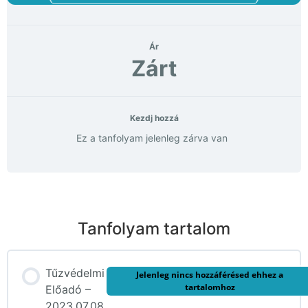
Ár
Zárt
Kezdj hozzá
Ez a tanfolyam jelenleg zárva van
Tanfolyam tartalom
Tűzvédelmi
Jelenleg nincs hozzáférésed ehhez a
tartalomhoz
Előadó –
2023.07.08.