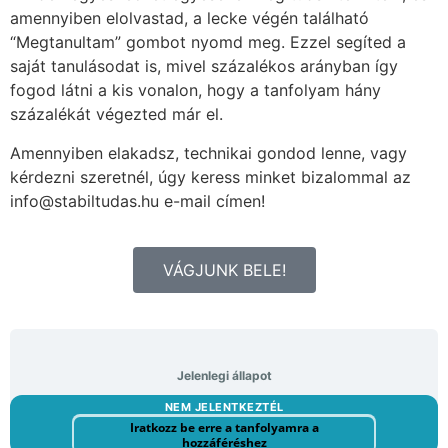
amennyiben elolvastad, a lecke végén található
“Megtanultam” gombot nyomd meg. Ezzel segíted a
saját tanulásodat is, mivel százalékos arányban így
fogod látni a kis vonalon, hogy a tanfolyam hány
százalékát végezted már el.
Amennyiben elakadsz, technikai gondod lenne, vagy
kérdezni szeretnél, úgy keress minket bizalommal az
info@stabiltudas.hu e-mail címen!
VÁGJUNK BELE!
Jelenlegi állapot
NEM JELENTKEZTÉL
Iratkozz be erre a tanfolyamra a
hozzáféréshez