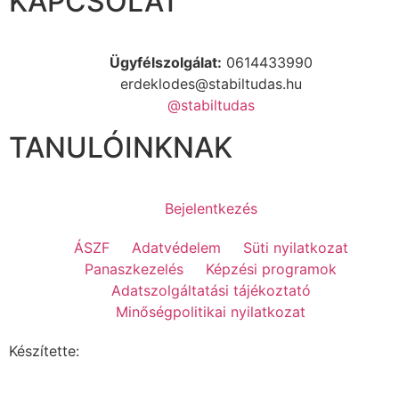
KAPCSOLAT
Ügyfélszolgálat:
0614433990
erdeklodes@stabiltudas.hu
@stabiltudas
TANULÓINKNAK
Bejelentkezés
ÁSZF
Adatvédelem
Süti nyilatkozat
Panaszkezelés
Képzési programok
Adatszolgáltatási tájékoztató
Minőségpolitikai nyilatkozat
Készítette: