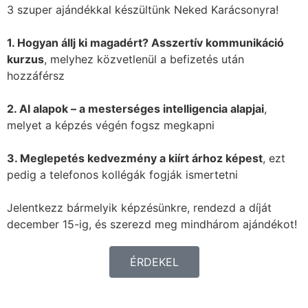
3 szuper ajándékkal készültünk Neked Karácsonyra!
1. Hogyan állj ki magadért? Asszertív kommunikáció
kurzus
, melyhez közvetlenül a befizetés után
hozzáférsz
2. AI alapok – a mesterséges intelligencia alapjai
,
melyet a képzés végén fogsz megkapni
3. Meglepetés kedvezmény a kiírt árhoz képest
, ezt
pedig a telefonos kollégák fogják ismertetni
Jelentkezz bármelyik képzésünkre, rendezd a díját
december 15-ig, és szerezd meg mindhárom ajándékot!
ÉRDEKEL