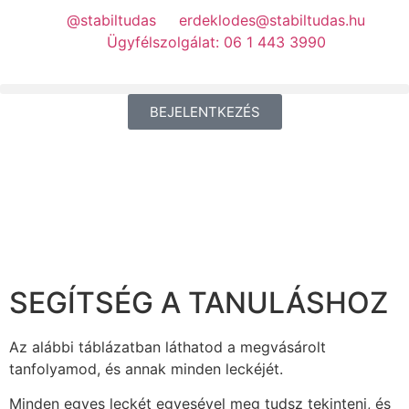
@stabiltudas
erdeklodes@stabiltudas.hu
Ügyfélszolgálat: 06 1 443 3990
BEJELENTKEZÉS
SEGÍTSÉG A TANULÁSHOZ
Az alábbi táblázatban láthatod a megvásárolt
tanfolyamod, és annak minden leckéjét.
Minden egyes leckét egyesével meg tudsz tekinteni, és