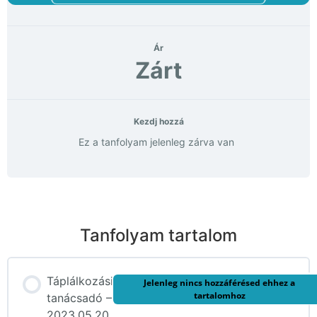
Ár
Zárt
Kezdj hozzá
Ez a tanfolyam jelenleg zárva van
Tanfolyam tartalom
Táplálkozási
Jelenleg nincs hozzáférésed ehhez a
tartalomhoz
tanácsadó –
2023.05.20.