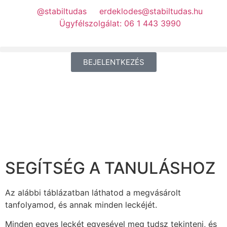
@stabiltudas
erdeklodes@stabiltudas.hu
Ügyfélszolgálat: 06 1 443 3990
BEJELENTKEZÉS
SEGÍTSÉG A TANULÁSHOZ
Az alábbi táblázatban láthatod a megvásárolt
tanfolyamod, és annak minden leckéjét.
Minden egyes leckét egyesével meg tudsz tekinteni, és