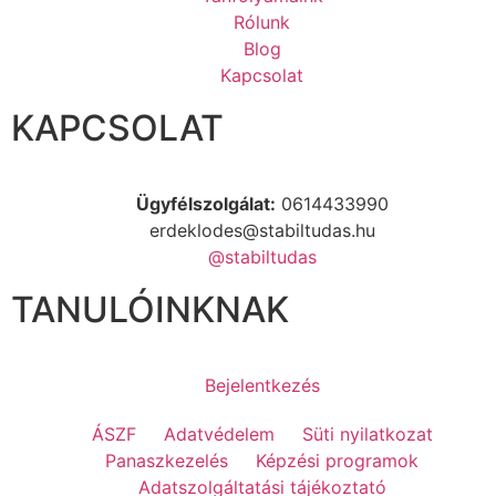
Rólunk
Blog
Kapcsolat
KAPCSOLAT
Ügyfélszolgálat:
0614433990
erdeklodes@stabiltudas.hu
@stabiltudas
TANULÓINKNAK
Bejelentkezés
ÁSZF
Adatvédelem
Süti nyilatkozat
Panaszkezelés
Képzési programok
Adatszolgáltatási tájékoztató