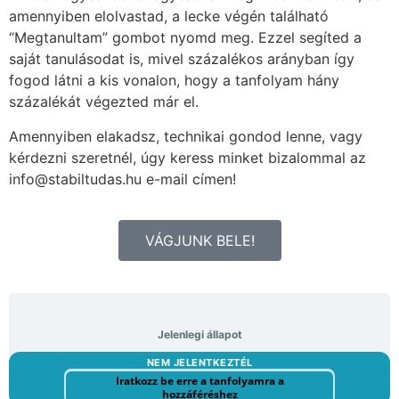
amennyiben elolvastad, a lecke végén található
“Megtanultam” gombot nyomd meg. Ezzel segíted a
saját tanulásodat is, mivel százalékos arányban így
fogod látni a kis vonalon, hogy a tanfolyam hány
százalékát végezted már el.
Amennyiben elakadsz, technikai gondod lenne, vagy
kérdezni szeretnél, úgy keress minket bizalommal az
info@stabiltudas.hu e-mail címen!
VÁGJUNK BELE!
Jelenlegi állapot
NEM JELENTKEZTÉL
Iratkozz be erre a tanfolyamra a
hozzáféréshez