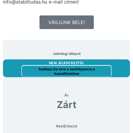
info@stabiltudas.hu e-mail címen!
VÁGJUNK BELE!
Jelenlegi állapot
NEM JELENTKEZTÉL
Iratkozz be erre a tanfolyamra a
hozzáféréshez
Ár
Zárt
Kezdj hozzá