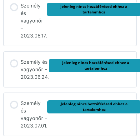
Személy
Jelenleg nincs hozzáférésed ehhez a
tartalomhoz
és
vagyonőr
–
2023.06.17.
Személy és
Jelenleg nincs hozzáférésed ehhez a
tartalomhoz
vagyonőr –
2023.06.24.
Személy
Jelenleg nincs hozzáférésed ehhez a
tartalomhoz
és
vagyonőr –
2023.07.01.