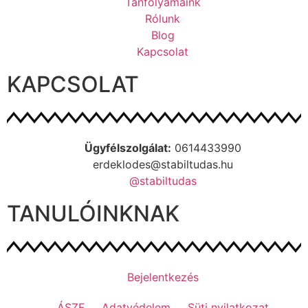
Tanfolyamaink
Rólunk
Blog
Kapcsolat
KAPCSOLAT
Ügyfélszolgálat:
0614433990
erdeklodes@stabiltudas.hu
@stabiltudas
TANULÓINKNAK
Bejelentkezés
ÁSZF
Adatvédelem
Süti nyilatkozat