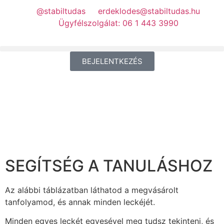
@stabiltudas
erdeklodes@stabiltudas.hu
Ügyfélszolgálat: 06 1 443 3990
BEJELENTKEZÉS
SEGÍTSÉG A TANULÁSHOZ
Az alábbi táblázatban láthatod a megvásárolt
tanfolyamod, és annak minden leckéjét.
Minden egyes leckét egyesével meg tudsz tekinteni, és