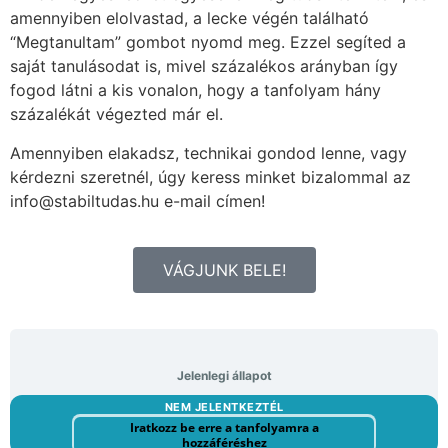
amennyiben elolvastad, a lecke végén található
“Megtanultam” gombot nyomd meg. Ezzel segíted a
saját tanulásodat is, mivel százalékos arányban így
fogod látni a kis vonalon, hogy a tanfolyam hány
százalékát végezted már el.
Amennyiben elakadsz, technikai gondod lenne, vagy
kérdezni szeretnél, úgy keress minket bizalommal az
info@stabiltudas.hu e-mail címen!
VÁGJUNK BELE!
Jelenlegi állapot
NEM JELENTKEZTÉL
Iratkozz be erre a tanfolyamra a
hozzáféréshez