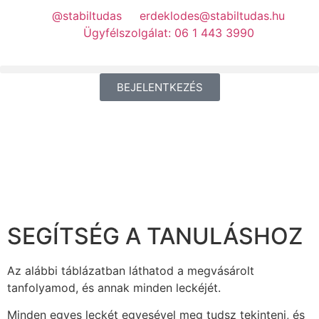
@stabiltudas
erdeklodes@stabiltudas.hu
Ügyfélszolgálat: 06 1 443 3990
BEJELENTKEZÉS
SEGÍTSÉG A TANULÁSHOZ
Az alábbi táblázatban láthatod a megvásárolt
tanfolyamod, és annak minden leckéjét.
Minden egyes leckét egyesével meg tudsz tekinteni, és