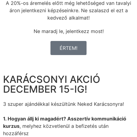
A 20%-os áremelés előtt még lehetőséged van tavalyi
áron jelentkezni képzéseinkre. Ne szalaszd el ezt a
kedvező alkalmat!
Ne maradj le, jelentkezz most!
ÉRTEM!
KARÁCSONYI AKCIÓ
DECEMBER 15-IG!
3 szuper ajándékkal készültünk Neked Karácsonyra!
1. Hogyan állj ki magadért? Asszertív kommunikáció
kurzus
, melyhez közvetlenül a befizetés után
hozzáférsz