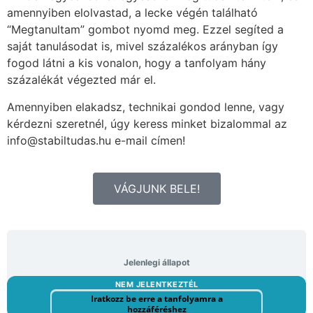
amennyiben elolvastad, a lecke végén található
“Megtanultam” gombot nyomd meg. Ezzel segíted a
saját tanulásodat is, mivel százalékos arányban így
fogod látni a kis vonalon, hogy a tanfolyam hány
százalékát végezted már el.
Amennyiben elakadsz, technikai gondod lenne, vagy
kérdezni szeretnél, úgy keress minket bizalommal az
info@stabiltudas.hu e-mail címen!
VÁGJUNK BELE!
Jelenlegi állapot
NEM JELENTKEZTÉL
Iratkozz be erre a tanfolyamra a
hozzáféréshez