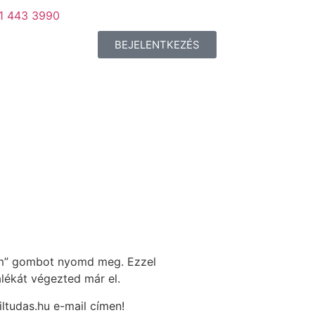
 1 443 3990
BEJELENTKEZÉS
tam” gombot nyomd meg. Ezzel
alékát végezted már el.
ltudas.hu e-mail címen!