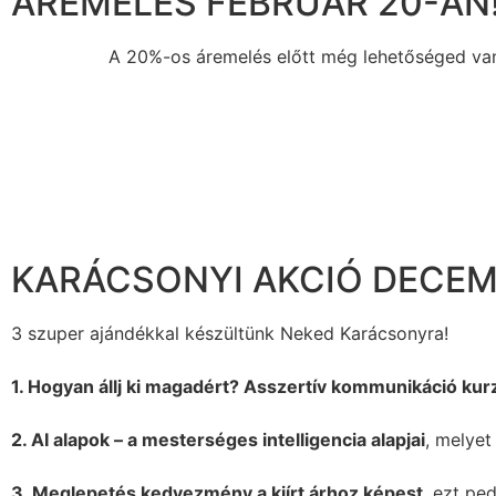
ÁREMELÉS FEBRUÁR 20-ÁN
A 20%-os áremelés előtt még lehetőséged van 
KARÁCSONYI AKCIÓ DECEMB
3 szuper ajándékkal készültünk Neked Karácsonyra!
1. Hogyan állj ki magadért? Asszertív kommunikáció kur
2. AI alapok – a mesterséges intelligencia alapjai
, melye
3. Meglepetés kedvezmény a kiírt árhoz képest
, ezt pe