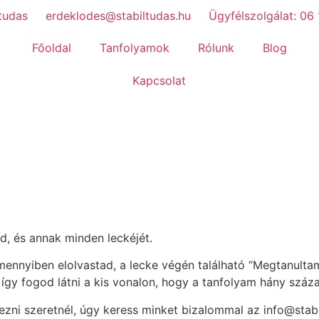
tudas
erdeklodes@stabiltudas.hu
Ügyfélszolgálat: 06
Főoldal
Tanfolyamok
Rólunk
Blog
Kapcsolat
d, és annak minden leckéjét.
amennyiben elolvastad, a lecke végén található “Megtanul
 így fogod látni a kis vonalon, hogy a tanfolyam hány száz
zni szeretnél, úgy keress minket bizalommal az info@stabi