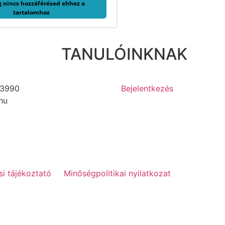
g nincs hozzáférésed ehhez a
tartalomhoz
TANULÓINKNAK
3990
Bejelentkezés
hu
si tájékoztató
Minőségpolitikai nyilatkozat