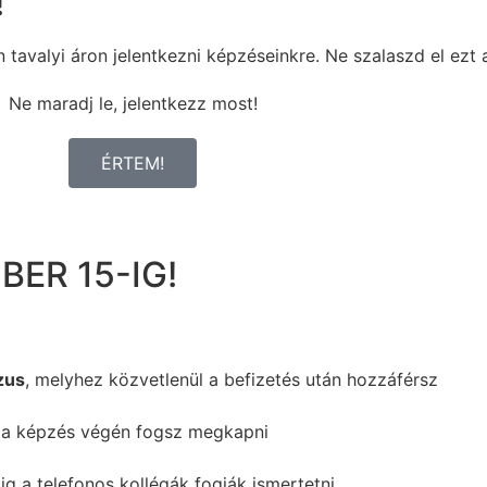
!
tavalyi áron jelentkezni képzéseinkre. Ne szalaszd el ezt 
Ne maradj le, jelentkezz most!
ÉRTEM!
ER 15-IG!
zus
, melyhez közvetlenül a befizetés után hozzáférsz
t a képzés végén fogsz megkapni
dig a telefonos kollégák fogják ismertetni