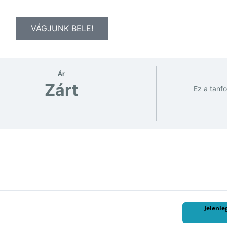
VÁGJUNK BELE!
Ár
Zárt
Ez a tanf
Jelenle