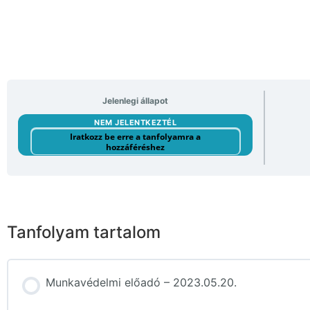
Jelenlegi állapot
NEM JELENTKEZTÉL
Iratkozz be erre a tanfolyamra a
hozzáféréshez
Tanfolyam tartalom
Munkavédelmi előadó – 2023.05.20.