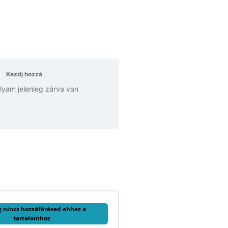
Kezdj hozzá
olyam jelenleg zárva van
g nincs hozzáférésed ehhez a
tartalomhoz