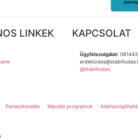
Jelenle
OS LINKEK
KAPCSOLAT
Ügyfélszolgálat:
061443
aink
erdeklodes@stabiltudas.
@stabiltudas
Panaszkezelés
Képzési programok
Adatszolgáltatá