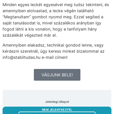
Minden egyes leckét egyesével meg tudsz tekinteni, és
amennyiben elolvastad, a lecke végén található
“Megtanultam” gombot nyomd meg. Ezzel segíted a
saját tanulásodat is, mivel százalékos arányban így
fogod látni a kis vonalon, hogy a tanfolyam hány
százalékát végezted már el.
Amennyiben elakadsz, technikai gondod lenne, vagy
kérdezni szeretnél, úgy keress minket bizalommal az
info@stabiltudas.hu e-mail címen!
VÁGJUNK BELE!
Jelenlegi állapot
NEM JELENTKEZTÉL