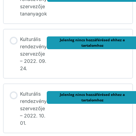
szervezője
tananyagok
Kulturális
Jelenleg nincs hozzáférésed ehhez a
tartalomhoz
rendezvény
szervezője
– 2022. 09.
24.
Kulturális
Jelenleg nincs hozzáférésed ehhez a
tartalomhoz
rendezvény
szervezője
– 2022. 10.
01.