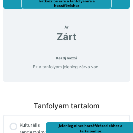
Iratkozz be erre a tanfolyamra a
hozzáféréshez
Ár
Zárt
Kezdj hozzá
Ez a tanfolyam jelenleg zárva van
Tanfolyam tartalom
Kulturális
Jelenleg nincs hozzáférésed ehhez a
tartalomhoz
rendezvény