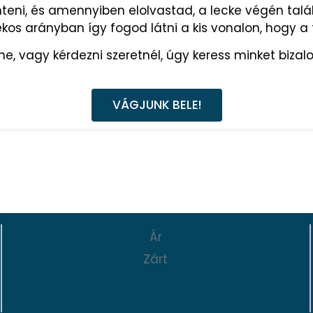
nteni, és amennyiben elolvastad, a lecke végén ta
lékos arányban így fogod látni a kis vonalon, hogy 
e, vagy kérdezni szeretnél, úgy keress minket biza
VÁGJUNK BELE!
Ár
Zárt