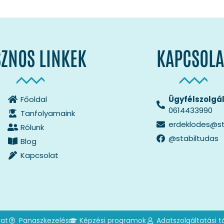
ZNOS LINKEK
KAPCSOLA
Főoldal
Ügyfélszolgál
0614433990
Tanfolyamaink
erdeklodes@st
Rólunk
@stabiltudas
Blog
Kapcsolat
zat
Panaszkezelés
Képzési programok
Adatszolgáltatási t