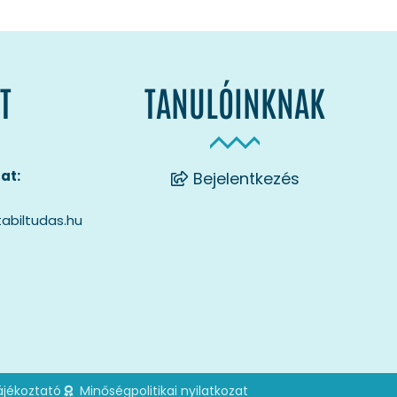
T
TANULÓINKNAK
at:
Bejelentkezés
abiltudas.hu
ájékoztató
Minőségpolitikai nyilatkozat