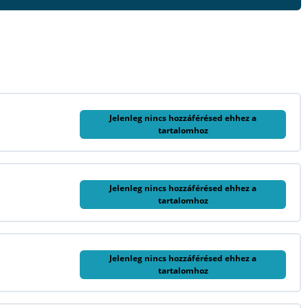
Jelenleg nincs hozzáférésed ehhez a
tartalomhoz
Jelenleg nincs hozzáférésed ehhez a
tartalomhoz
Jelenleg nincs hozzáférésed ehhez a
tartalomhoz