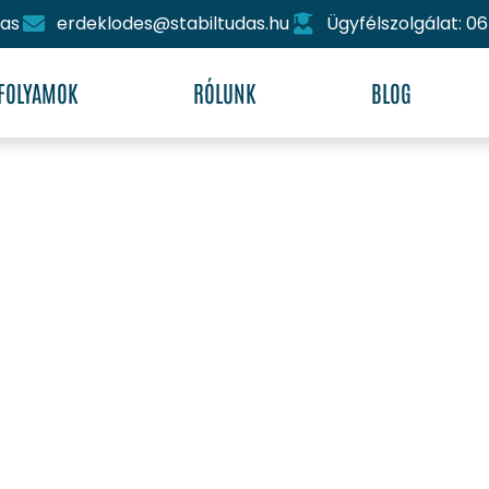
das
erdeklodes@stabiltudas.hu
Ügyfélszolgálat: 06
FOLYAMOK
RÓLUNK
BLOG