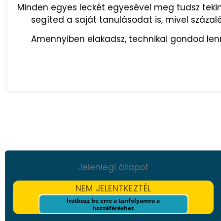
Minden egyes leckét egyesével meg tudsz teki
segíted a saját tanulásodat is, mivel száza
Amennyiben elakadsz, technikai gondod lenn
Jelenlegi állapot
NEM JELENTKEZTÉL
Iratkozz be erre a tanfolyamra a
hozzáféréshez