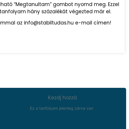
lálható “Megtanultam” gombot nyomd meg. Ezzel
a tanfolyam hány százalékát végezted már el.
lommal az info@stabiltudas.hu e-mail címen!
Kezdj hozzá
Ez a tanfolyam jelenleg zárva van