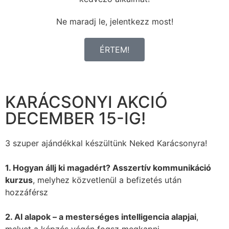
Ne maradj le, jelentkezz most!
ÉRTEM!
KARÁCSONYI AKCIÓ
DECEMBER 15-IG!
3 szuper ajándékkal készültünk Neked Karácsonyra!
1. Hogyan állj ki magadért? Asszertív kommunikáció
kurzus
, melyhez közvetlenül a befizetés után
hozzáférsz
2. AI alapok – a mesterséges intelligencia alapjai
,
melyet a képzés végén fogsz megkapni