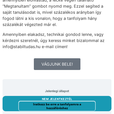
amennyiben elolvastad, a lecke végén található
“Megtanultam” gombot nyomd meg. Ezzel segíted a
saját tanulásodat is, mivel százalékos arányban így
fogod látni a kis vonalon, hogy a tanfolyam hány
százalékát végezted már el.
Amennyiben elakadsz, technikai gondod lenne, vagy
kérdezni szeretnél, úgy keress minket bizalommal az
info@stabiltudas.hu e-mail címen!
VÁGJUNK BELE!
Jelenlegi állapot
NEM JELENTKEZTÉL
Iratkozz be erre a tanfolyamra a
hozzáféréshez