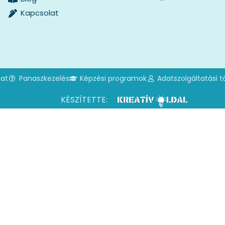
Kapcsolat
zat
Panaszkezelés
Képzési programok
Adatszolgáltatási t
KÉSZÍTETTE: