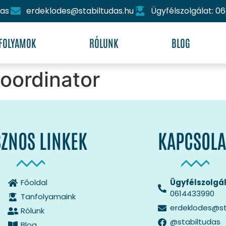
das
erdeklodes@stabiltudas.hu
Ügyfélszolgálat: 06
FOLYAMOK
RÓLUNK
BLOG
koordinator
ZNOS LINKEK
KAPCSOLA
Főoldal
Ügyfélszolgál
0614433990
Tanfolyamaink
erdeklodes@st
Rólunk
@stabiltudas
Blog